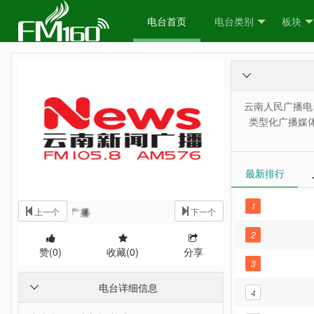
电台首页
电台类别
板块

云南人民广播电台
类型化广播媒
最新排行
1
云南新闻广播
上一个
下一个
2
赞(
0
)
收藏(
0
)
分享
3
电台详细信息

4